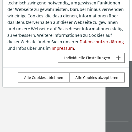
technisch zwingend notwendig, um gewissen Funktionen
der Webseite zu gewährleisten. Darüber hinaus verwenden
Firma
Barrierefr
Oben: Kleider machen Römer
wir einige Cookies, die dazu dienen, Informationen über
das Benutzerverhalten auf dieser Webseite zu gewinnen
Datenschutz
Vielfalt & V
und unsere Webseite auf Basis dieser Informationen stetig
zu verbessern. Weitere Informationen zu Cookies auf
→ weiter
← zurück
Impressum
FAQ
dieser Website finden Sie in unserer
Datenschutzerklärung
und Infos über uns im
Impressum
.
Individuelle Einstellungen
IMPRESSUM
DATENSCHUTZ
FIRMA
AGB
Alle Cookies ablehnen
Alle Cookies akzeptieren
ANFAHRT
NEWS