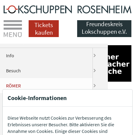
Menü
Freundeskreis
Tickets
Lokschuppen e.V.
kaufen
DE
EN
Info
Preise
Worksho
Buch zur 
Über uns
Über den 
Infos für 
Datensch
Besuch
Tickets
Führung
Bildergale
Gästeführ
Mitgliedsc
Pressetex
Datenschu
RÖMER
Öffnungsz
Audiogui
Download
Pädagogen
Veranstal
Presse Bil
Teilnahme
Cookie-Informationen
Lokschuppen
Gastrono
Kindergeb
Sponsoren
Ausschre
Kultur för
Pressevert
Datenschu
Oben Raum 8: Rae-ti-en
Freundeskreis
Shop
Begleitp
Rückblick
Wir danke
Presse Ko
Diese Webseite nutzt Cookies zur Verbesserung des
Erlebnisses unserer Besucher. Bitte aktivieren Sie die
Oben Raum 8: Töpfer
Presse
Anfahrt
Annahme von Cookies. Einige dieser Cookies sind