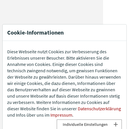
Jennifer Morscheiser
Stefan Reuter
Barrierefr
Grafische Gestaltung:
Andreas Blum
Vielfalt & V
HIRMER VERLAG
Cookie-Informationen
FAQ
Das Römische Reich war eine Weltmacht, die Kontinente
verband und Kulturen prägte. Doch wer waren die Menschen
Diese Webseite nutzt Cookies zur Verbesserung des
hinter den Monumenten, Münzen und Mythen? Das
Erlebnisses unserer Besucher. Bitte aktivieren Sie die
Begleitbuch zur Ausstellung „RÖMER – Gesichter eines
Annahme von Cookies. Einige dieser Cookies sind
Weltreiches“ eröffnet ein lebendiges Panorama des Imperium
technisch zwingend notwendig, um gewissen Funktionen
Romanum – fundiert in der Forschung, nah an den Menschen.
der Webseite zu gewährleisten. Darüber hinaus verwenden
Führende Expertinnen und Experten beleuchten Themen wie
wir einige Cookies, die dazu dienen, Informationen über
Handel, Religion, Militär, Alltagsleben, Migration und Identität
das Benutzerverhalten auf dieser Webseite zu gewinnen
und zeigen, wie vielfältig und vernetzt die römische Welt war.
und unsere Webseite auf Basis dieser Informationen stetig
Besonders eindrucksvoll sind die „Personae“ – vorwiegend
zu verbessern. Weitere Informationen zu Cookies auf
fiktive, aber historisch authentische Figuren, die in
dieser Website finden Sie in unserer
Datenschutzerklärung
persönlichen Erzählungen vom Leben im Reich berichten: von
und Infos über uns im
Impressum
.
der Hebamme über den Olivenölhändler bis zum Tierkämpfer.
Ihre Geschichten machen Geschichte lebendig. Das Buch lädt
Individuelle Einstellungen