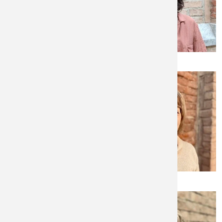
Astrid Rogall
Lea Sophie Ruppert
Elke Steiner
Jürgen Schuster