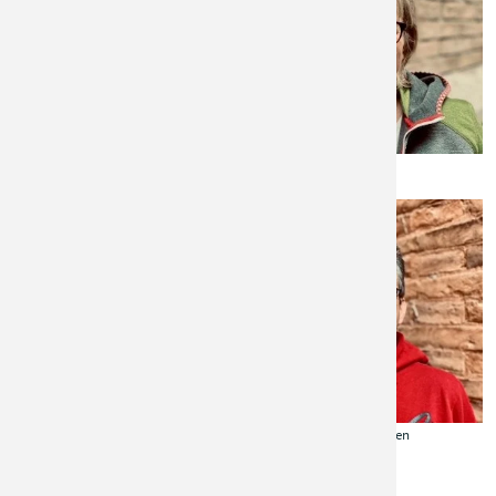
Johanna Straßer
Heidrun Sting
Tobias von den Stemmen
Sabine Stüer