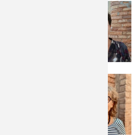
Anja Haussmann
Irene Holzapfel