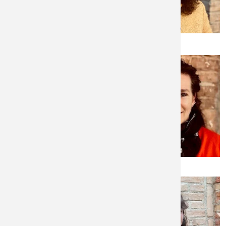
Christine Prediger
Doris Nieß
Angelika Puchinger
Claudia Riess