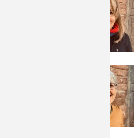
Ingrid Fricke
Hannelore Fortmeier
Ingrid Graue
Bernhard Funk