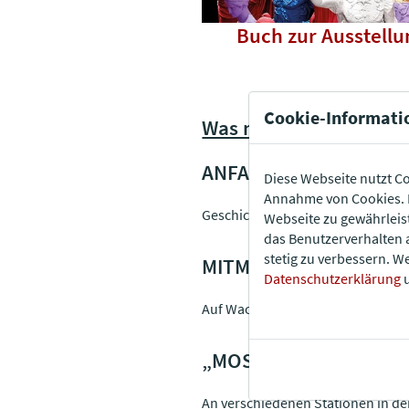
Buch zur Ausstellu
Cookie-Informati
Was macht diese Ausste
ANFASSEN ERLAUBT.
Diese Webseite nutzt Co
Annahme von Cookies. E
Geschichte fühlen – ausgewählte 
Webseite zu gewährleis
das Benutzerverhalten 
stetig zu verbessern. W
MITMACHEN STATT AN
Datenschutzerklärung
u
Auf Wachstäfelchen schreiben, si
„MOSAIK-RÄTSELHEFT“ 
An verschiedenen Stationen in d