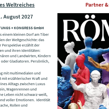
es Weltreiches
Partner 
1. August 2027
ALTUNGS + KONGRESS GmbH
s einem kleinen Dorf am Tiber
ien der Weltgeschichte: das
 Perspektive erzählt der
 und ihren Identitäten:
nären und Landwirten, Kindern
 oder Gladiatoren. Persönlich,
ng mit multimedialen und
 mit erzählerischer Kraft und
eines Alltags zwischen Luxus
Wein, Wagenrennen und
che Leben nicht schwarz-weiß,
und voller Emotionen. Identität
rache, Rollen und