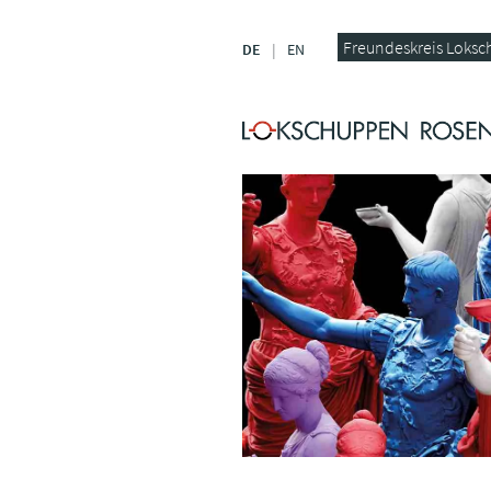
Freundeskreis Loksc
DE
EN