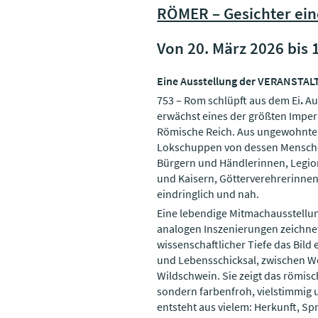
RÖMER – Gesichter ein
Von 20. März 2026 bis 
Eine Ausstellung der VERANST
753 – Rom schlüpft aus dem Ei
.
Au
erwächst eines der größten Imper
Römische Reich. Aus ungewohnter
Lokschuppen von dessen Menschen
Bürgern und Händlerinnen, Legio
und Kaisern, Götterverehrerinnen
eindringlich und nah.
Eine lebendige Mitmachausstellu
analogen Inszenierungen zeichnet
wissenschaftlicher Tiefe das Bild 
und Lebensschicksal, zwischen 
Wildschwein. Sie zeigt das römis
sondern farbenfroh, vielstimmig 
entsteht aus vielem: Herkunft, Sp