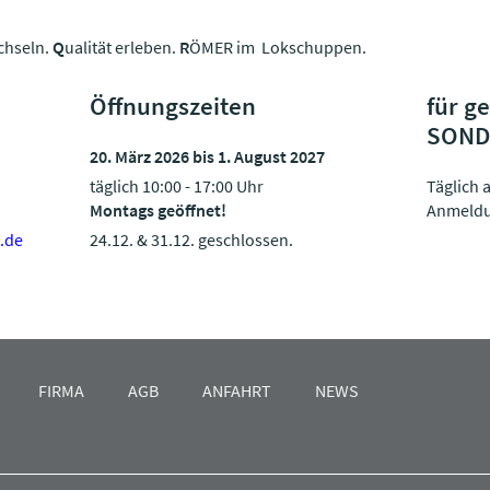
chseln.
Q
ualität erleben.
R
ÖMER im Lokschuppen.
Öffnungszeiten
für g
SOND
20. März 2026 bis 1. August 2027
täglich 10:00 - 17:00 Uhr
Täglich 
Montags geöffnet!
Anmeld
.de
24.12. & 31.12. geschlossen.
FIRMA
AGB
ANFAHRT
NEWS