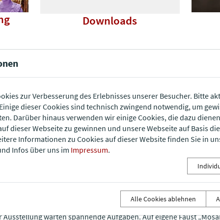
ng
Downloads
onen
llung so einzigartig?
okies zur Verbesserung des Erlebnisses unserer Besucher. Bitte akt
inige dieser Cookies sind technisch zwingend notwendig, um gew
Originale aus der Römerzeit dürfen berührt werden.
ten. Darüber hinaus verwenden wir einige Cookies, die dazu diene
auf dieser Webseite zu gewinnen und unsere Webseite auf Basis di
eitere Informationen zu Cookies auf dieser Website finden Sie in un
SCHAUEN.
nd Infos über uns im
Impressum
.
ch römisch gewanden, ein Mosaik legen, „römisch“ spielen – Teil d
Individ
für Kinder.
Alle Cookies ablehnen
A
er Ausstellung warten spannende Aufgaben. Auf eigene Faust „Mosa