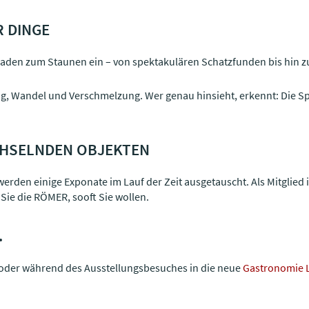
R DINGE
 laden zum Staunen ein – von spektakulären Schatzfunden bis hin z
g, Wandel und Verschmelzung. Wer genau hinsieht, erkennt: Die S
ECHSELNDEN OBJEKTEN
erden einige Exponate im Lauf der Zeit ausgetauscht. Als Mitglie
n Sie die RÖMER, sooft Sie wollen.
.
h oder während des Ausstellungsbesuches in die neue
Gastronomie 