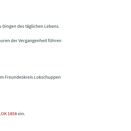
u Dingen des täglichen Lebens.
puren der Vergangenheit führen
d im Freundeskreis Lokschuppen
LOK 1858
ein.