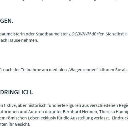
GEN.
adtbaumeisterin oder Stadtbaumeister
LOCDVNVM
dürfen Sie selbst H
 nach Hause nehmen.
“: nach der Teilnahme am medialen „Wagenrennen“ können Sie als E
NDRINGLICH.
n fiktive, aber historisch fundierte Figuren aus verschiedenen Reg
Autorinnen und Autoren darunter Bernhard Hennen, Theresa Hanni
m römischen Leben exklusiv für die Ausstellung verfasst. Eindruc
ten ihr Gesicht.