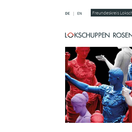
Freundeskreis Loksc
DE
EN