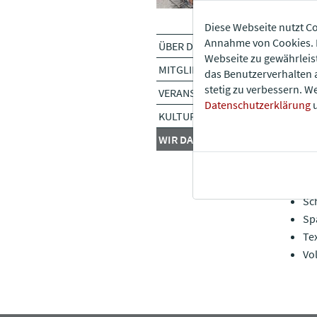
Diese Webseite nutzt Co
Wir
Annahme von Cookies. E
ÜBER DEN VEREIN
Webseite zu gewährleis
MITGLIEDSCHAFT
das Benutzerverhalten 
Al
stetig zu verbessern. W
VERANSTALTUNGEN
Ha
Datenschutzerklärung
u
Ho
KULTUR FÖRDERN
JA
WIR DANKEN
Mi
Pu
Sc
Sc
Sp
Te
Vo