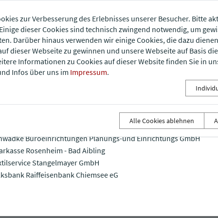
okies zur Verbesserung des Erlebnisses unserer Besucher. Bitte akt
 Danken unseren Firmenmitglieder für Ihre U
inige dieser Cookies sind technisch zwingend notwendig, um gew
ten. Darüber hinaus verwenden wir einige Cookies, die dazu diene
auf dieser Webseite zu gewinnen und unsere Webseite auf Basis di
penstolz GmbH
eitere Informationen zu Cookies auf dieser Website finden Sie in un
rtinger-Heimatstiftung
nd Infos über uns im
Impressum
.
egner Comp. GmbH & Co KG
Individ
RRATH COM
Informations - und Kommunikationstechnik
edl GmbH
mpeneinbau Fenzl GmbH
Alle Cookies ablehnen
A
hattdecor AG
hwadke Büroeinrichtungen Planungs-und Einrichtungs GmbH
arkasse Rosenheim - Bad Aibling
xtilservice Stangelmayer GmbH
lksbank Raiffeisenbank Chiemsee eG