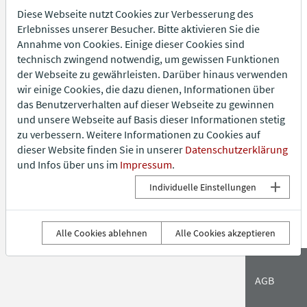
Diese Webseite nutzt Cookies zur Verbesserung des
Firma
Barrierefr
Erlebnisses unserer Besucher. Bitte aktivieren Sie die
Rätsel-heft für Fa-mi-li-en
Annahme von Cookies. Einige dieser Cookies sind
technisch zwingend notwendig, um gewissen Funktionen
Datenschutz
Vielfalt & V
der Webseite zu gewährleisten. Darüber hinaus verwenden
Hör-Geschichten
wir einige Cookies, die dazu dienen, Informationen über
Impressum
FAQ
das Benutzerverhalten auf dieser Webseite zu gewinnen
und unsere Webseite auf Basis dieser Informationen stetig
zu verbessern. Weitere Informationen zu Cookies auf
Raum 1: Willkommen!
dieser Website finden Sie in unserer
Datenschutzerklärung
und Infos über uns im
Impressum
.
Individuelle Einstellungen
→ weiter
← Ende
Alle Cookies ablehnen
Alle Cookies akzeptieren
IMPRESSUM
DATENSCHUTZ
FIRMA
AGB
ANFAHRT
NEWS