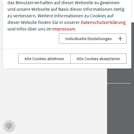
das Benutzerverhalten auf dieser Webseite zu gewinnen
und unsere Webseite auf Basis dieser Informationen stetig
Firma
Barrierefr
zu verbessern. Weitere Informationen zu Cookies auf
dieser Website finden Sie in unserer
Datenschutzerklärung
Datenschutz
Vielfalt & V
und Infos über uns im
Impressum
.
IMPRESSUM
DATENSCHUTZ
FIRMA
AGB
Individuelle Einstellungen
Impressum
FAQ
ANFAHRT
NEWS
Alle Cookies ablehnen
Alle Cookies akzeptieren