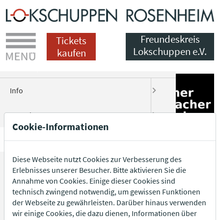
Menü
Freundeskreis
Tickets
Lokschuppen e.V.
kaufen
DE
EN
Info
Preise
Worksho
Buch zur 
Über uns
Über den 
Infos für 
Datensch
Besuch
Tickets
Führung
Bildergale
Gästeführ
Mitgliedsc
Pressetex
Datenschu
Cookie-Informationen
RÖMER
Öffnungsz
Audiogui
Download
Pädagogen
Veranstal
Presse Bil
Teilnahme
Diese Webseite nutzt Cookies zur Verbesserung des
Lokschuppen
Gastrono
Kindergeb
Sponsoren
Ausschre
Kultur för
Pressevert
Datenschu
Erlebnisses unserer Besucher. Bitte aktivieren Sie die
Annahme von Cookies. Einige dieser Cookies sind
Freundeskreis
Shop
Begleitp
Rückblick
Wir danke
Presse Ko
technisch zwingend notwendig, um gewissen Funktionen
der Webseite zu gewährleisten. Darüber hinaus verwenden
tesst2
Presse
wir einige Cookies, die dazu dienen, Informationen über
Anfahrt